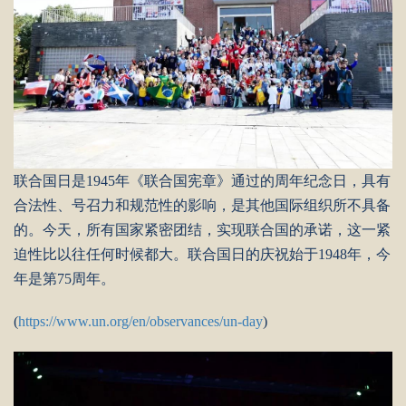
联合国日是1945年《联合国宪章》通过的周年纪念日，具有
合法性、号召力和规范性的影响，是其他国际组织所不具备
的。今天，所有国家紧密团结，实现联合国的承诺，这一紧
迫性比以往任何时候都大。联合国日的庆祝始于1948年，今
年是第75周年。
(
https://www.un.org/en/observances/un-day
)