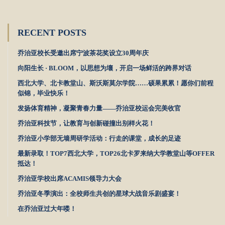
RECENT POSTS
乔治亚校长受邀出席宁波茶花奖设立30周年庆
向阳生长 · BLOOM，以思想为壤，开启一场鲜活的跨界对话
西北大学、北卡教堂山、斯沃斯莫尔学院……硕果累累！愿你们前程
似锦，毕业快乐！
发扬体育精神，凝聚青春力量——乔治亚校运会完美收官
乔治亚科技节，让教育与创新碰撞出别样火花！
乔治亚小学部无墙周研学活动：行走的课堂，成长的足迹
最新录取！TOP7西北大学，TOP26北卡罗来纳大学教堂山等OFFER
抵达！
乔治亚学校出席ACAMIS领导力大会
乔治亚冬季演出：全校师生共创的星球大战音乐剧盛宴！
在乔治亚过大年喽！