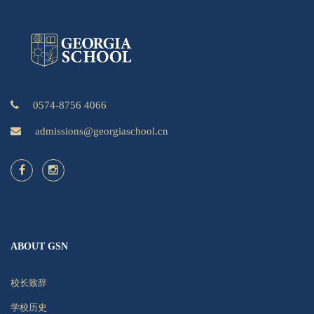
0574-8756 4066
admissions@georgiaschool.cn
ABOUT GSN
校长致辞
学校历史