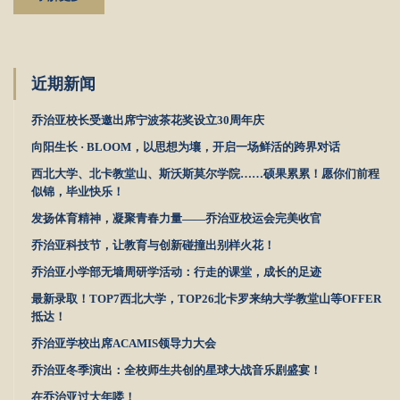
近期新闻
乔治亚校长受邀出席宁波茶花奖设立30周年庆
向阳生长 · BLOOM，以思想为壤，开启一场鲜活的跨界对话
西北大学、北卡教堂山、斯沃斯莫尔学院……硕果累累！愿你们前程
似锦，毕业快乐！
发扬体育精神，凝聚青春力量——乔治亚校运会完美收官
乔治亚科技节，让教育与创新碰撞出别样火花！
乔治亚小学部无墙周研学活动：行走的课堂，成长的足迹
最新录取！TOP7西北大学，TOP26北卡罗来纳大学教堂山等OFFER
抵达！
乔治亚学校出席ACAMIS领导力大会
乔治亚冬季演出：全校师生共创的星球大战音乐剧盛宴！
在乔治亚过大年喽！