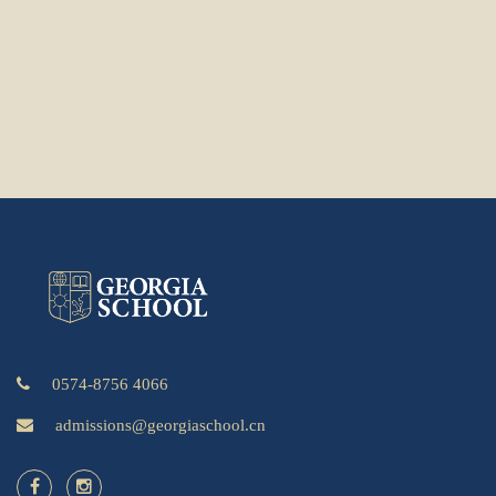
0574-8756 4066
admissions@georgiaschool.cn